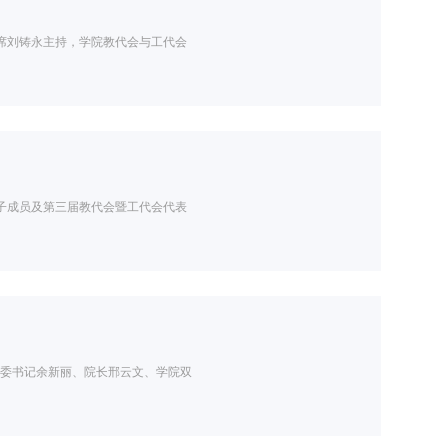
主席刘铸永主持，学院教代会与工代会
班子成员及第三届教代会暨工代会代表
党委书记余新丽、院长邢云文、学院双