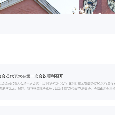
会会员代表大会第一次会议顺利召开
工会会员代表大会第一次会议（以下简称"双代会"）在闵行校区电信群楼3-100报告
院长李元龙、殷翔、魏飞鸣等班子成员，以及学院"双代会"代表参会。会议由周全主