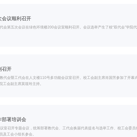
次会议顺利召开
暨工代会第五次会议在绿色环境楼200会议室顺利召开。会议选举产生了校“双代会”学
利召开
二次教代会暨工代会在人文楼110号多功能会议室召开。校工会副主席肖国芳参加了开
院工会副主席莫筱玲主持。
作部署培训会
08会议室召开专题会议，统筹部署教代会、工代会换届代表提名与选举工作、校工会委
员及工会小组长参会。