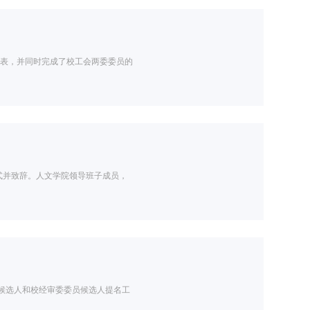
院代表，并同时完成了校工会两委委员的
幕式并致辞。人文学院领导班子成员，
员候选人和校经审委委员候选人提名工